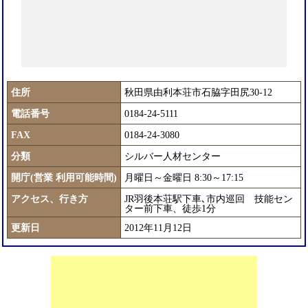
住所
秋田県由利本荘市石脇字田尻30-12
電話番号
0184-24-5111
FAX
0184-24-3080
分類
シルバー人材センター
開庁(営業 利用可能時間)
月曜日～金曜日 8:30～17:15
アクセス、行き方
JR羽後本荘駅下車､市内巡回 技能セン
ター前下車、徒歩1分
更新日
2012年11月12日