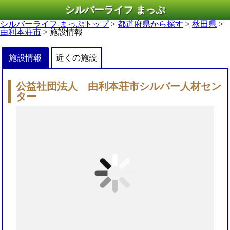
シルバーライフ まっぷ
シルバーライフ まっぷトップ
>
都道府県から探す
>
秋田県
>
由利本荘市
> 施設情報
施設情報
近くの施設
公益社団法人 由利本荘市シルバー人材セン
ター