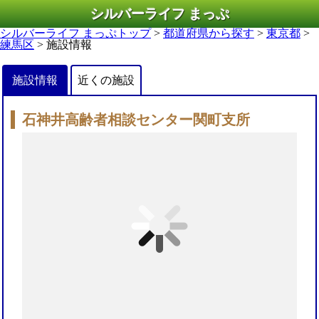
シルバーライフ まっぷ
シルバーライフ まっぷトップ
>
都道府県から探す
>
東京都
>
練馬区
> 施設情報
施設情報
近くの施設
石神井高齢者相談センター関町支所