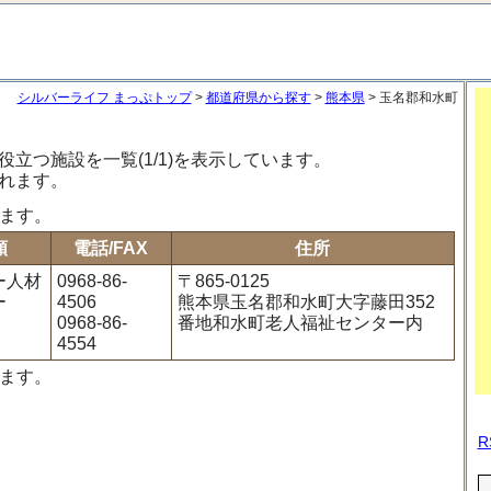
シルバーライフ まっぷトップ
>
都道府県から探す
>
熊本県
> 玉名郡和水町
立つ施設を一覧(1/1)を表示しています。
れます。
います。
類
電話/FAX
住所
ー人材
0968-86-
〒865-0125
ー
4506
熊本県玉名郡和水町大字藤田352
0968-86-
番地和水町老人福祉センター内
4554
います。
R