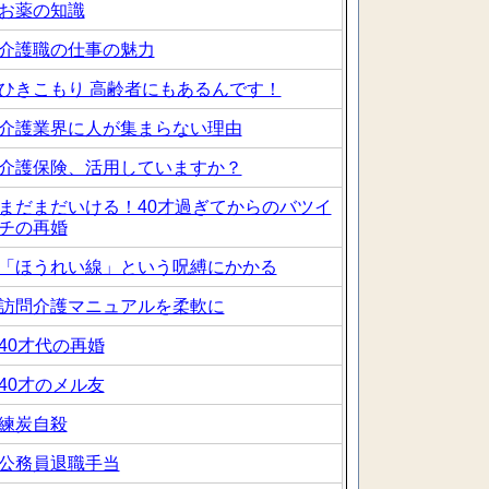
お薬の知識
介護職の仕事の魅力
ひきこもり 高齢者にもあるんです！
介護業界に人が集まらない理由
介護保険、活用していますか？
まだまだいける！40才過ぎてからのバツイ
チの再婚
「ほうれい線」という呪縛にかかる
訪問介護マニュアルを柔軟に
40才代の再婚
40才のメル友
練炭自殺
公務員退職手当