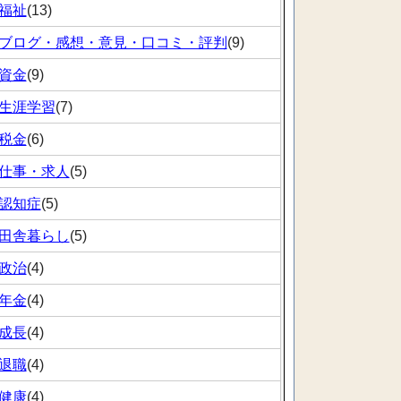
福祉
(13)
ブログ・感想・意見・口コミ・評判
(9)
資金
(9)
生涯学習
(7)
税金
(6)
仕事・求人
(5)
認知症
(5)
田舎暮らし
(5)
政治
(4)
年金
(4)
成長
(4)
退職
(4)
健康
(4)