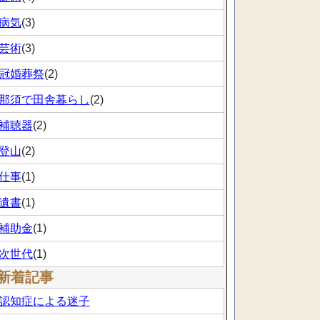
病気
(3)
芸術
(3)
冠婚葬祭
(2)
那須で田舎暮らし
(2)
補聴器
(2)
登山
(2)
仕事
(1)
遺書
(1)
補助金
(1)
次世代
(1)
新着記事
認知症による迷子