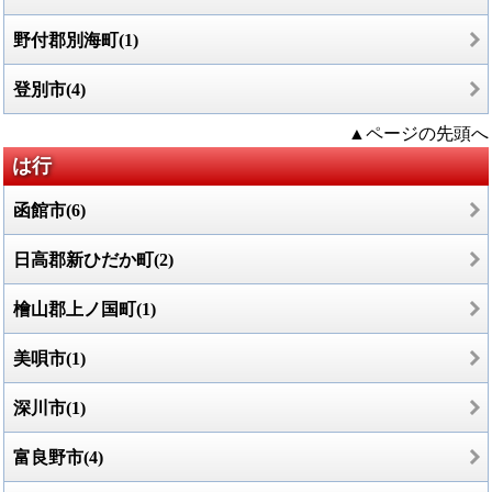
野付郡別海町(1)
登別市(4)
▲ページの先頭へ
は行
函館市(6)
日高郡新ひだか町(2)
檜山郡上ノ国町(1)
美唄市(1)
深川市(1)
富良野市(4)