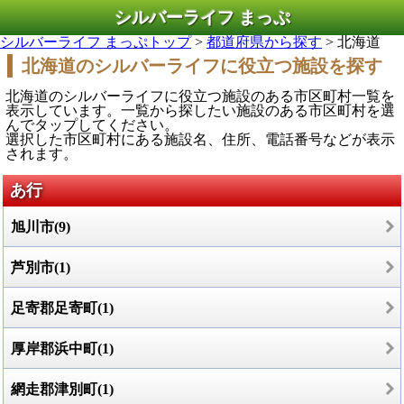
シルバーライフ まっぷ
シルバーライフ まっぷトップ
>
都道府県から探す
> 北海道
北海道のシルバーライフに役立つ施設を探す
北海道のシルバーライフに役立つ施設のある市区町村一覧を
表示しています。一覧から探したい施設のある市区町村を選
んでタップしてください。
選択した市区町村にある施設名、住所、電話番号などが表示
されます。
あ行
旭川市(9)
芦別市(1)
足寄郡足寄町(1)
厚岸郡浜中町(1)
網走郡津別町(1)