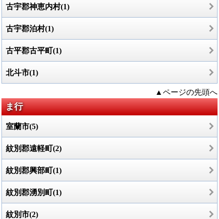
古宇郡神恵内村(1)
古宇郡泊村(1)
古平郡古平町(1)
北斗市(1)
▲ページの先頭へ
ま行
室蘭市(5)
紋別郡遠軽町(2)
紋別郡興部町(1)
紋別郡湧別町(1)
紋別市(2)